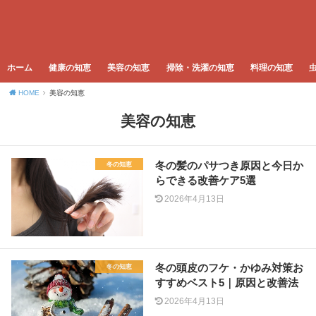
ホーム
健康の知恵
美容の知恵
掃除・洗濯の知恵
料理の知恵
HOME
美容の知恵
美容の知恵
冬の髪のパサつき原因と今日か
冬の知恵
らできる改善ケア5選
2026年4月13日
冬の頭皮のフケ・かゆみ対策お
冬の知恵
すすめベスト5｜原因と改善法
2026年4月13日