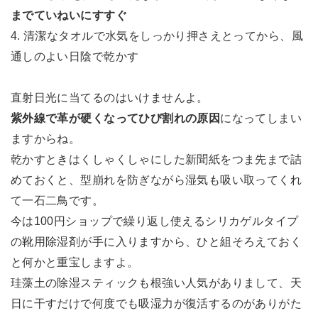
までていねいにすすぐ
4. 清潔なタオルで水気をしっかり押さえとってから、風
通しのよい日陰で乾かす
直射日光に当てるのはいけませんよ。
紫外線で革が硬くなってひび割れの原因
になってしまい
ますからね。
乾かすときはくしゃくしゃにした新聞紙をつま先まで詰
めておくと、型崩れを防ぎながら湿気も吸い取ってくれ
て一石二鳥です。
今は100円ショップで繰り返し使えるシリカゲルタイプ
の靴用除湿剤が手に入りますから、ひと組そろえておく
と何かと重宝しますよ。
珪藻土の除湿スティックも根強い人気がありまして、天
日に干すだけで何度でも吸湿力が復活するのがありがた