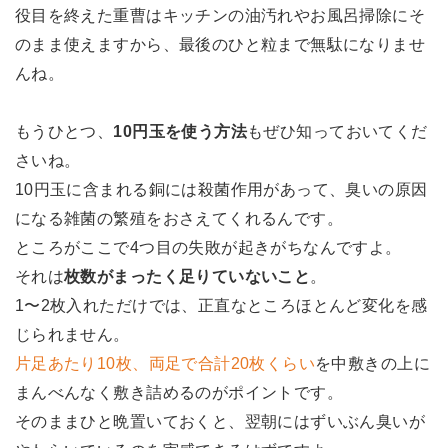
役目を終えた重曹はキッチンの油汚れやお風呂掃除にそ
のまま使えますから、最後のひと粒まで無駄になりませ
んね。
もうひとつ、
10円玉を使う方法
もぜひ知っておいてくだ
さいね。
10円玉に含まれる銅には殺菌作用があって、臭いの原因
になる雑菌の繁殖をおさえてくれるんです。
ところがここで4つ目の失敗が起きがちなんですよ。
それは
枚数がまったく足りていないこと
。
1〜2枚入れただけでは、正直なところほとんど変化を感
じられません。
片足あたり10枚、両足で合計20枚くらい
を中敷きの上に
まんべんなく敷き詰めるのがポイントです。
そのままひと晩置いておくと、翌朝にはずいぶん臭いが