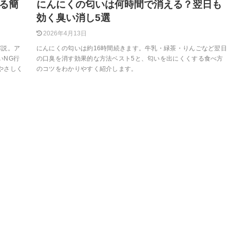
る簡
にんにくの匂いは何時間で消える？翌日も
効く臭い消し5選
2026年4月13日
解説。ア
にんにくの匂いは約16時間続きます。牛乳・緑茶・りんごなど翌日
いNG行
の口臭を消す効果的な方法ベスト5と、匂いを出にくくする食べ方
やさしく
のコツをわかりやすく紹介します。