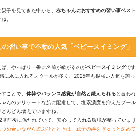
な親子を見てきた中から、
赤ちゃんにおすすめの習い事ベスト
すね。
んの習い事で不動の人気「ベビースイミング」
えば、やっぱり一番に名前が挙がるのが
ベビースイミング
です
緒に水に入れるスクールが多く、2025年も根強い人気を誇
かすことで、
体幹やバランス感覚が自然と鍛えられる
と言われ
ちゃんのデリケートな肌に配慮して、塩素濃度を抑えたプール
がどんどん増えていますね。
32度前後に保たれていて、安心して入れる環境が整っていま
見つめ合いながら遊ぶひとときは、親子の絆をぎゅっと深めて