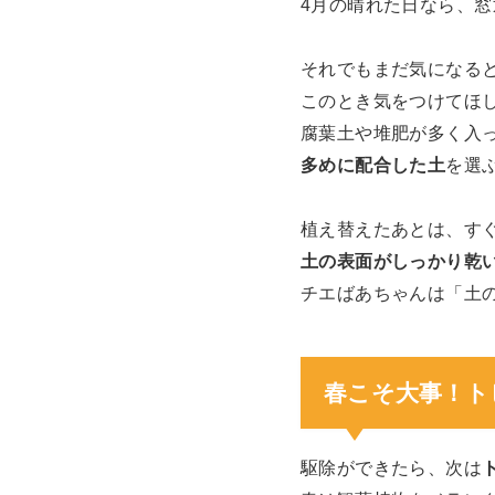
4月の晴れた日なら、
それでもまだ気になる
このとき気をつけてほ
腐葉土や堆肥が多く入
多めに配合した土
を選
植え替えたあとは、す
土の表面がしっかり乾
チエばあちゃんは「土
春こそ大事！ト
駆除ができたら、次は