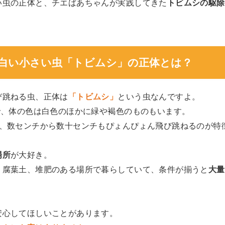
い虫の正体と、チエばあちゃんが実践してきた
トビムシの駆除
白い小さい虫「トビムシ」の正体とは？
び跳ねる虫、正体は
「トビムシ」
という虫なんですよ。
で、体の色は白色のほかに緑や褐色のものもいます。
て、数センチから数十センチもぴょんぴょん飛び跳ねるのが特
場所
が大好き。
、腐葉土、堆肥のある場所で暮らしていて、条件が揃うと
大量
安心してほしいことがあります。