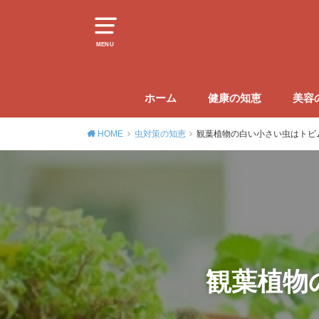
MENU
ホーム
健康の知恵
美容
HOME
虫対策の知恵
観葉植物の白い小さい虫はトビ
観葉植物