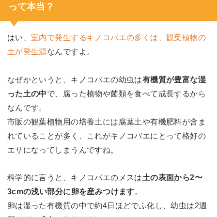
って本当？
はい、
室内で発生するキノコバエの多くは、観葉植物の
土が発生源
なんですよ。
なぜかというと、キノコバエの幼虫は
有機質が豊富な湿
った土の中
で、腐った植物や菌類を食べて成長するから
なんです。
市販の観葉植物用の培養土には腐葉土や有機肥料が含ま
れていることが多く、これがキノコバエにとって格好の
エサになってしまうんですね。
科学的に言うと、キノコバエのメスは
土の表面から2〜
3cmの浅い部分に卵を産みつけます
。
卵は湿った有機質の中で約4日ほどでふ化し、幼虫は2週