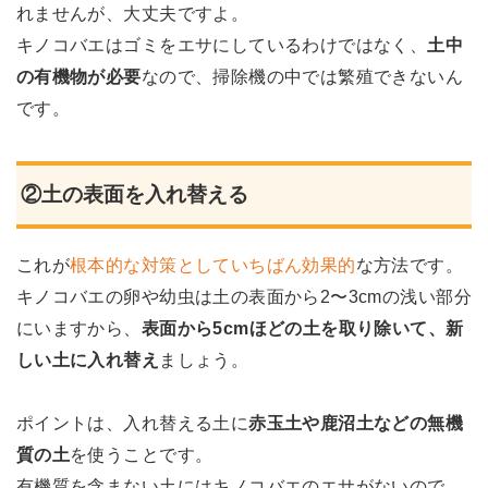
れませんが、大丈夫ですよ。
キノコバエはゴミをエサにしているわけではなく、
土中
の有機物が必要
なので、掃除機の中では繁殖できないん
です。
②土の表面を入れ替える
これが
根本的な対策としていちばん効果的
な方法です。
キノコバエの卵や幼虫は土の表面から2〜3cmの浅い部分
にいますから、
表面から5cmほどの土を取り除いて、新
しい土に入れ替え
ましょう。
ポイントは、入れ替える土に
赤玉土や鹿沼土などの無機
質の土
を使うことです。
有機質を含まない土にはキノコバエのエサがないので、