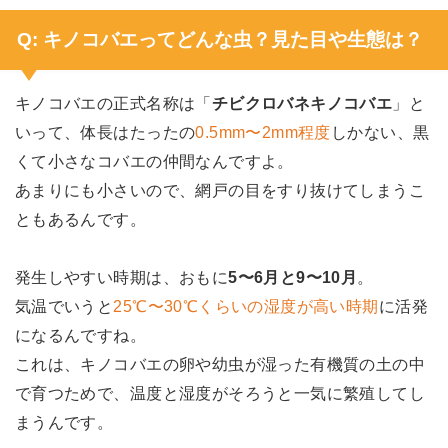
Q: キノコバエってどんな虫？見た目や生態は？
キノコバエの正式名称は「
チビクロバネキノコバエ
」と
いって、体長はたったの
0.5mm〜2mm程度
しかない、黒
くて小さなコバエの仲間なんですよ。
あまりにも小さいので、網戸の目をすり抜けてしまうこ
ともあるんです。
発生しやすい時期は、おもに
5〜6月と9〜10月
。
気温でいうと
25℃〜30℃くらいの湿度が高い時期
に活発
になるんですね。
これは、キノコバエの卵や幼虫が湿った有機質の土の中
で育つためで、温度と湿度がそろうと一気に繁殖してし
まうんです。