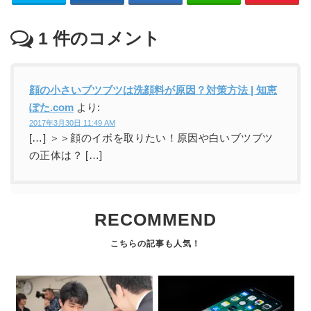
1
件のコメント
顔の小さいブツブツは洗顔料が原因？対策方法 | 知恵
ぽた.com
より:
2017年3月30日 11:49 AM
[…] ＞＞顔のイボを取りたい！原因や白いブツブツ
の正体は？ […]
RECOMMEND