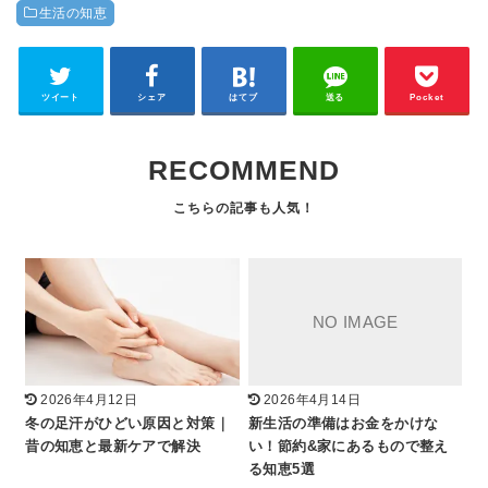
生活の知恵
ツイート
シェア
はてブ
送る
Pocket
RECOMMEND
2026年4月12日
2026年4月14日
冬の足汗がひどい原因と対策｜
新生活の準備はお金をかけな
昔の知恵と最新ケアで解決
い！節約&家にあるもので整え
る知恵5選