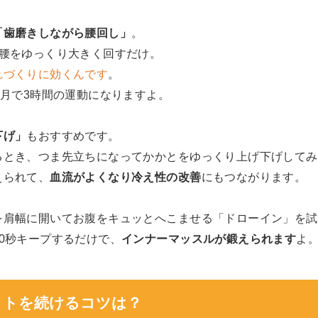
「歯磨きしながら腰回し」
。
、腰をゆっくり大きく回すだけ。
れづくりに効くんです
。
ヶ月で3時間の運動になりますよ。
下げ」
もおすすめです。
るとき、つま先立ちになってかかとをゆっくり上げ下げしてみ
えられて、
血流がよくなり冷え性の改善
にもつながります。
を肩幅に開いてお腹をキュッとへこませる「ドローイン」を試
0秒キープするだけで、
インナーマッスルが鍛えられます
よ
エットを続けるコツは？