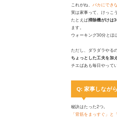
これがね、
バカにでき
実は家事って、けっこ
たとえば
掃除機がけは3
ます。
ウォーキング30分とほ
ただし、ダラダラやる
ちょっとした工夫を加
チエばあも毎日やって
Q: 家事しな
秘訣はたった2つ。
「背筋をまっすぐ」と