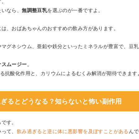
す。
たいなら、
無調整豆乳
を選ぶのが一番ですよ。
には、おばあちゃんのおすすめの飲み方があります。
やマグネシウム、亜鉛や鉄分といったミネラルが豊富で、豆乳
ナスムージー
。
よる抗酸化作用と、カリウムによるむくみ解消が期待できます
み過ぎるとどうなる？知らないと怖い副作用
ろです。
いって、
飲み過ぎると逆に体に悪影響を及ぼすことがある
んで