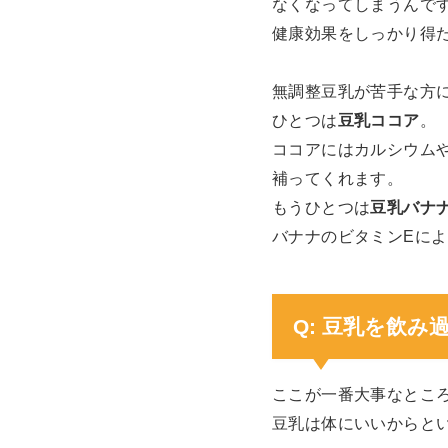
なくなってしまうんで
健康効果をしっかり得
無調整豆乳が苦手な方
ひとつは
豆乳ココア
。
ココアにはカルシウム
補ってくれます。
もうひとつは
豆乳バナ
バナナのビタミンEに
Q: 豆乳を飲
ここが一番大事なとこ
豆乳は体にいいからと