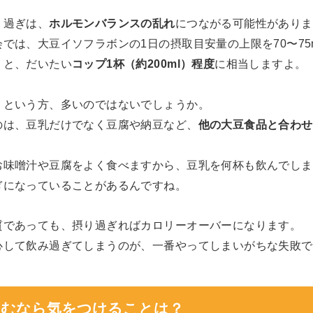
り過ぎは、
ホルモンバランスの乱れ
につながる可能性がありま
では、大豆イソフラボンの1日の摂取目安量の上限を70〜75
うと、だいたい
コップ1杯（約200ml）程度
に相当しますよ。
」という方、多いのではないでしょうか。
のは、豆乳だけでなく豆腐や納豆など、
他の大豆食品と合わせ
お味噌汁や豆腐をよく食べますから、豆乳を何杯も飲んでしま
ぎになっていることがあるんですね。
質であっても、摂り過ぎればカロリーオーバーになります。
心して飲み過ぎてしまうのが、一番やってしまいがちな失敗で
日飲むなら気をつけることは？