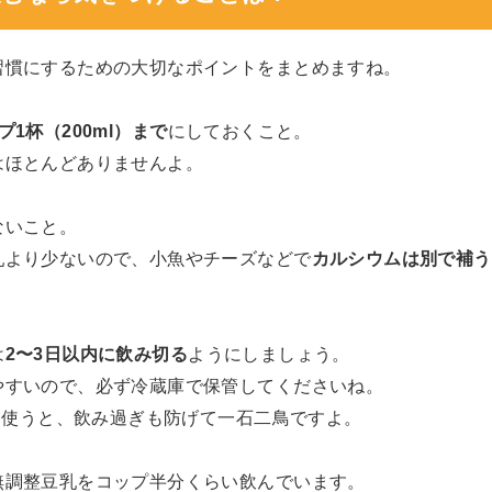
習慣にするための大切なポイントをまとめますね。
1杯（200ml）まで
にしておくこと。
はほとんどありませんよ。
ないこと。
乳より少ないので、小魚やチーズなどで
カルシウムは別で補う
は
2〜3日以内に飲み切る
ようにしましょう。
やすいので、必ず冷蔵庫で保管してくださいね。
クを使うと、飲み過ぎも防げて一石二鳥ですよ。
無調整豆乳をコップ半分くらい飲んでいます。