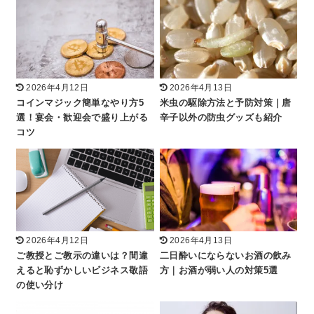
2026年4月12日
2026年4月13日
コインマジック簡単なやり方5
米虫の駆除方法と予防対策｜唐
選！宴会・歓迎会で盛り上がる
辛子以外の防虫グッズも紹介
コツ
2026年4月12日
2026年4月13日
ご教授とご教示の違いは？間違
二日酔いにならないお酒の飲み
えると恥ずかしいビジネス敬語
方｜お酒が弱い人の対策5選
の使い分け