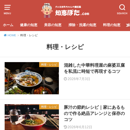
MENU
SEARCH
ホーム
健康の知恵
美容の知恵
掃除・洗濯の知恵
料理の知恵
HOME
料理・レシピ
料理・レシピ
混雑した中華料理屋の麻婆豆腐
料理・レシピ
を私流に時短で再現するコツ
2026年7月3日
豚汁の節約レシピ｜家にあるも
料理・レシピ
ので作る絶品アレンジと保存の
コツ
2026年6月12日