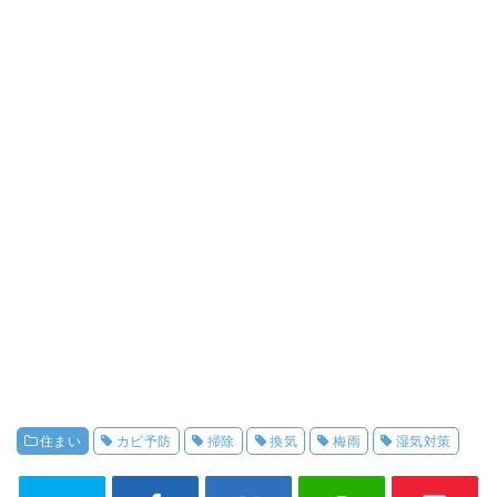
住まい
カビ予防
掃除
換気
梅雨
湿気対策