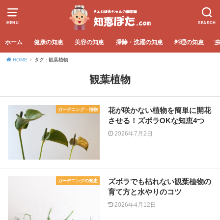
MENU
SEARCH
ホーム
健康の知恵
美容の知恵
掃除・洗濯の知恵
料理の知恵
HOME
タグ : 観葉植物
観葉植物
花が咲かない植物を簡単に開花
ガーデニング・植物
させる！ズボラOKな知恵4つ
2026年7月2日
ズボラでも枯れない観葉植物の
ガーデニングの知恵
育て方と水やりのコツ
2026年4月12日