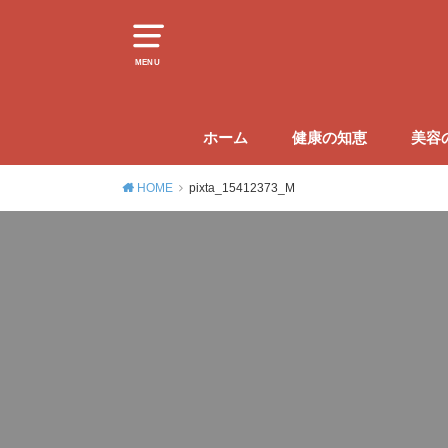
MENU
ホーム
健康の知恵
美容
HOME
pixta_15412373_M