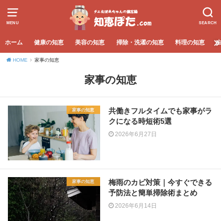
MENU
SEARCH
ホーム
健康の知恵
美容の知恵
掃除・洗濯の知恵
料理の知恵
HOME
家事の知恵
家事の知恵
共働きフルタイムでも家事がラ
家事の知恵
クになる時短術5選
2026年6月27日
梅雨のカビ対策｜今すぐできる
家事の知恵
予防法と簡単掃除術まとめ
2026年6月14日